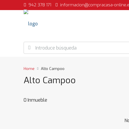
942 378 171
informacion@compracasa-online.
Home
Alto Campoo
Alto Campoo
0 Inmueble
No