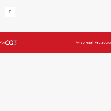
 Por
Aviso legal
|
Protecció